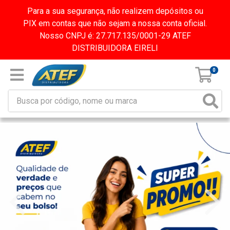
Para a sua segurança, não realizem depósitos ou
PIX em contas que não sejam a nossa conta oficial.
Nosso CNPJ é: 27.717.135/0001-29 ATEF
DISTRIBUIDORA EIRELI
0