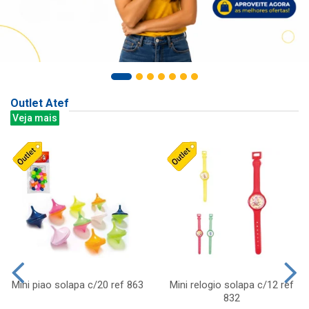
Outlet Atef
Veja mais
Mini piao solapa c/20 ref 863
Mini relogio solapa c/12 ref
832