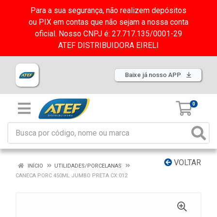
Para a sua segurança, não realizem depósitos
ou PIX em contas que não sejam a nossa conta
oficial. Nosso CNPJ é: 27.717.135/0001-29
ATEF DISTRIBUIDORA EIRELI
Baixe já nosso APP
0
VOLTAR
INÍCIO
UTILIDADES/PORCELANAS
CANECA PORC 450ML JUMBO PRETA CX:012