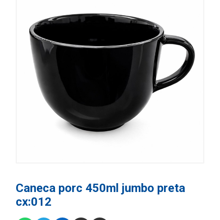
Caneca porc 450ml jumbo preta
cx:012