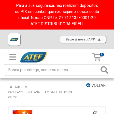
Para a sua segurança, não realizem depósitos
ou PIX em contas que não sejam a nossa conta
oficial. Nosso CNPJ é: 27.717.135/0001-29
ATEF DISTRIBUIDORA EIRELI
Baixe já nosso APP
0
VOLTAR
INÍCIO
CANECA*** PORCELANA POA VERMELHO FK1224
CX:036