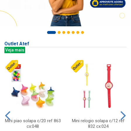
Outlet Atef
Veja mais
Mini piao solapa c/20 ref 863
Mini relogio solapa c/12 ref
cx:048
832 cx:024