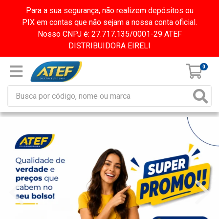
Para a sua segurança, não realizem depósitos ou
PIX em contas que não sejam a nossa conta oficial.
Nosso CNPJ é: 27.717.135/0001-29 ATEF
DISTRIBUIDORA EIRELI
0