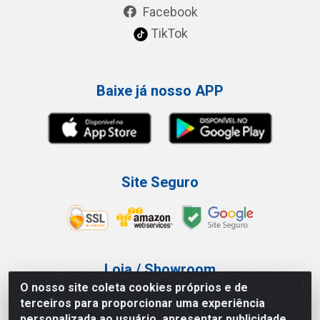
Facebook
TikTok
Baixe já nosso APP
Site Seguro
Loja / Showroom
O nosso site coleta cookies próprios e de
Tel.: (11) 3227-0546
terceiros para proporcionar uma experiência
Av Vautier, 587/597 - Pari - São Paulo/SP
personalizada ao usuário, apresentar publicidade