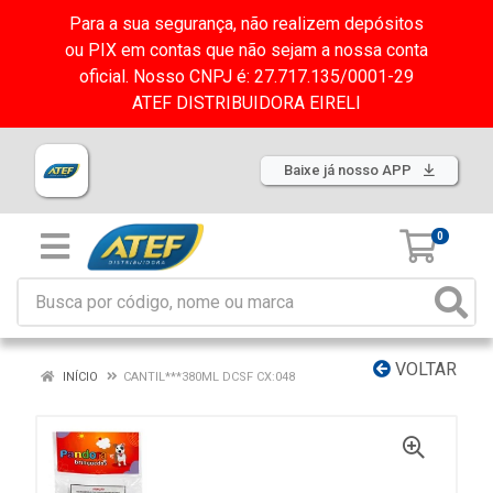
Para a sua segurança, não realizem depósitos
ou PIX em contas que não sejam a nossa conta
oficial. Nosso CNPJ é: 27.717.135/0001-29
ATEF DISTRIBUIDORA EIRELI
Baixe já nosso APP
0
VOLTAR
INÍCIO
CANTIL***380ML DCSF CX:048