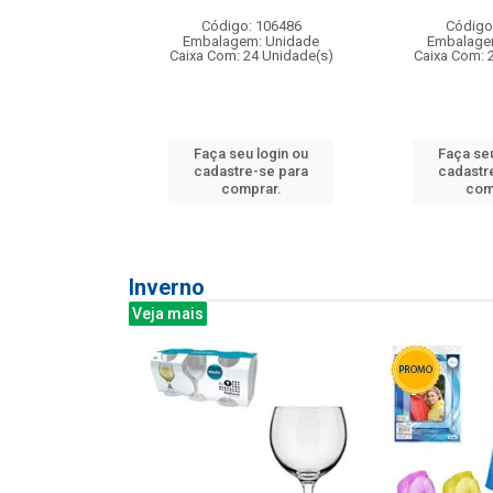
:240
Código: 106486
Código
: 275814
Embalagem: Unidade
Embalage
m: Unidade
Caixa Com: 24 Unidade(s)
Caixa Com: 
240 Unidade(s)
Faça seu login ou
Faça seu
u login ou
cadastre-se para
cadastr
e-se para
comprar.
com
prar.
Inverno
Veja mais