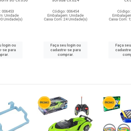
80ml so cx:030
sortida cx:024
cx:
: 006453
Código: 006454
Código:
m: Unidade
Embalagem: Unidade
Embalagem
30 Unidade(s)
Caixa Com: 24 Unidade(s)
Caixa Com: 1
 login ou
Faça seu login ou
Faça seu
e-se para
cadastre-se para
cadastre
prar.
comprar.
comp