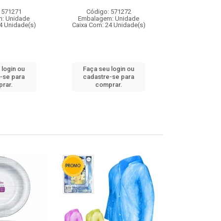
 571271
Código: 571272
Código:
: Unidade
Embalagem: Unidade
Embalagem
4 Unidade(s)
Caixa Com: 24 Unidade(s)
Caixa Com: 4
 login ou
Faça seu login ou
Faça seu 
-se para
cadastre-se para
cadastre
rar.
comprar.
comp