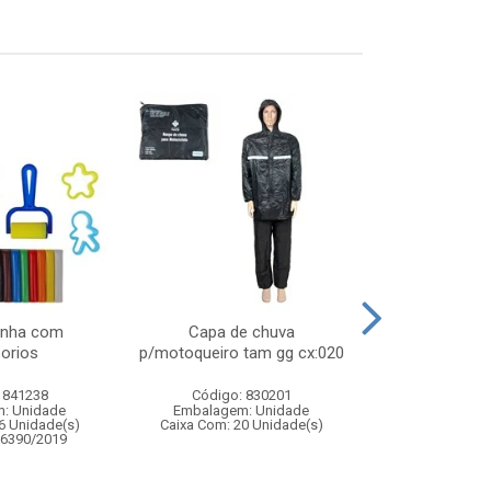
inha com
Capa de chuva
Celular intera
orios
p/motoqueiro tam gg cx:020
com musi
 841238
Código: 830201
Código:
: Unidade
Embalagem: Unidade
Embalagem
6 Unidade(s)
Caixa Com: 20 Unidade(s)
Caixa Com: 14
06390/2019
Inmetro: 0