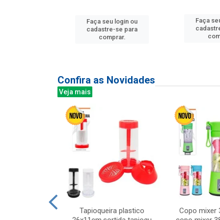
Faça seu
u login ou
Faça seu login ou
cadastr
e-se para
cadastre-se para
com
prar.
comprar.
Confira as Novidades
Veja mais
mesa cer 18cm
Tapioqueira plastico
Copo mixer 