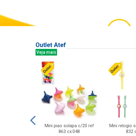
Outlet Atef
Veja mais
last c/div
Mini piao solapa c/20 ref
Mini relogio 
m ursinhos sor
863 cx:048
832 