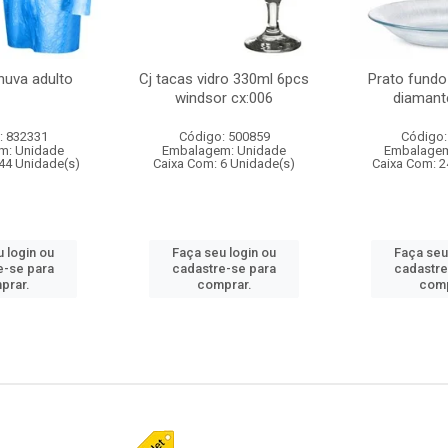
huva adulto
Cj tacas vidro 330ml 6pcs
Prato fundo
windsor cx:006
diamant
: 832331
Código: 500859
Código:
m: Unidade
Embalagem: Unidade
Embalagem
44 Unidade(s)
Caixa Com: 6 Unidade(s)
Caixa Com: 2
 login ou
Faça seu login ou
Faça seu
e-se para
cadastre-se para
cadastre
prar.
comprar.
comp