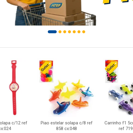
solapa c/12 ref
Piao estelar solapa c/8 ref
Carrinho f1 5
cx:024
858 cx:048
ref 719