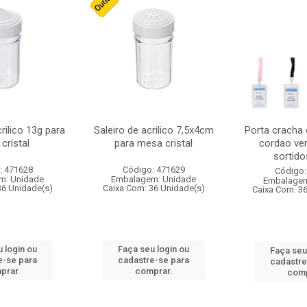
crilico 13g para
Saleiro de acrilico 7,5x4cm
Porta cracha
cristal
para mesa cristal
cordao ver
sortidos
: 471628
Código: 471629
Código:
m: Unidade
Embalagem: Unidade
Embalagem
36 Unidade(s)
Caixa Com: 36 Unidade(s)
Caixa Com: 3
 login ou
Faça seu login ou
Faça seu
e-se para
cadastre-se para
cadastre
prar.
comprar.
comp