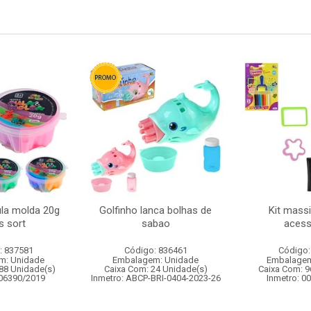
la molda 20g
Golfinho lanca bolhas de
Kit mass
s sort
sabao
acess
: 837581
Código: 836461
Código:
m: Unidade
Embalagem: Unidade
Embalagem
88 Unidade(s)
Caixa Com: 24 Unidade(s)
Caixa Com: 9
006390/2019
Inmetro: ABCP-BRI-0404-2023-26
Inmetro: 0