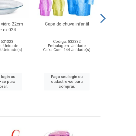
 vidro 22cm
Capa de chuva infantil
Jg prato fun
e cx:024
diam
 501323
Código: 832332
Código:
: Unidade
Embalagem: Unidade
Embalagem
4 Unidade(s)
Caixa Com: 144 Unidade(s)
Caixa Com: 6
 login ou
Faça seu login ou
Faça seu 
-se para
cadastre-se para
cadastre
rar.
comprar.
comp