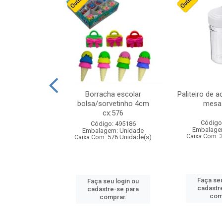
stico n.4 12cm
Borracha escolar
Paliteiro de a
bolsa/sorvetinho 4cm
mesa 
cx:576
: 940550
Código
Código: 495186
m: Unidade
Embalage
Embalagem: Unidade
24 Unidade(s)
Caixa Com: 
Caixa Com: 576 Unidade(s)
u login ou
Faça seu
Faça seu login ou
e-se para
cadastr
cadastre-se para
prar.
com
comprar.