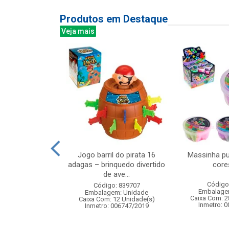
Produtos em Destaque
Veja mais
linhas sapinho
Jogo barril do pirata 16
Massinha pu
uedo educativo
adagas – brinquedo divertido
core
hab...
de ave...
Código
: 832297
Código: 839707
Embalage
m: Unidade
Embalagem: Unidade
Caixa Com: 2
 6 Unidade(s)
Caixa Com: 12 Unidade(s)
Inmetro: 
006747/2019
Inmetro: 006747/2019