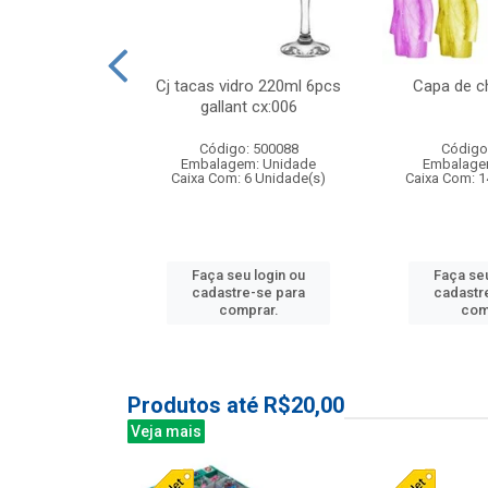
 vidro 23,5cm
Cj tacas vidro 220ml 6pcs
Capa de c
etala cx:024
gallant cx:006
: 503788
Código: 500088
Código
m: Unidade
Embalagem: Unidade
Embalage
24 Unidade(s)
Caixa Com: 6 Unidade(s)
Caixa Com: 1
u login ou
Faça seu login ou
Faça seu
e-se para
cadastre-se para
cadastr
prar.
comprar.
com
Produtos até R$20,00
Veja mais