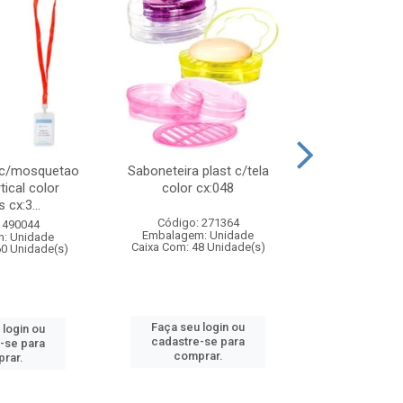
 c/mosquetao
Saboneteira plast c/tela
Prato plas
tical color
color cx:048
colorido
 cx:3...
Código: 271364
Código:
 490044
Embalagem: Unidade
Embalagem
: Unidade
Caixa Com: 48 Unidade(s)
Caixa Com: 4
60 Unidade(s)
Faça seu login ou
Faça seu 
 login ou
cadastre-se para
cadastre
-se para
comprar.
comp
rar.