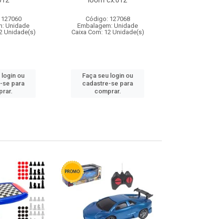
012
loom cx:012
cx:
 127060
Código: 127068
Código:
: Unidade
Embalagem: Unidade
Embalagem
2 Unidade(s)
Caixa Com: 12 Unidade(s)
Caixa Com: 1
 login ou
Faça seu login ou
Faça seu 
-se para
cadastre-se para
cadastre
rar.
comprar.
comp