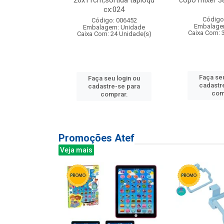
s cx:012
26x11cm,sortida tapioqu
copo mixer 3
cx:024
: 135177
Código
Código: 006452
m: Unidade
Embalage
Embalagem: Unidade
12 Unidade(s)
Caixa Com: 
Caixa Com: 24 Unidade(s)
u login ou
Faça seu
Faça seu login ou
e-se para
cadastr
cadastre-se para
prar.
com
comprar.
Promoções Atef
Veja mais