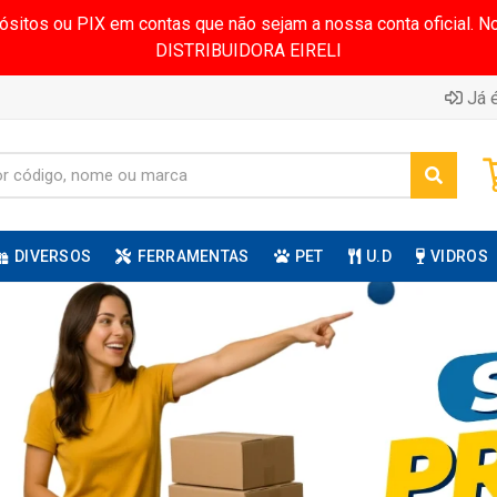
pósitos ou PIX em contas que não sejam a nossa conta oficial.
DISTRIBUIDORA EIRELI
Já é
DIVERSOS
FERRAMENTAS
PET
U.D
VIDROS