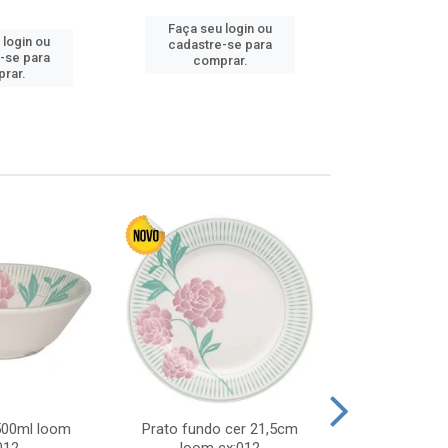
Faça seu login ou
 login ou
Faça seu 
cadastre-se para
-se para
cadastre
comprar.
rar.
comp
 500ml loom
Prato fundo cer 21,5cm
Prato raso c