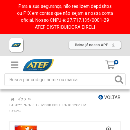
Para a sua segurança, não realizem depósitos
ou PIX em contas que não sejam a nossa conta
oficial. Nosso CNPJ é: 27.717.135/0001-29
ATEF DISTRIBUIDORA EIRELI
Baixe já nosso APP
0
VOLTAR
INÍCIO
CAPA*** PARA RETROVISOR COSTURADO 12X23CM
CX:0252