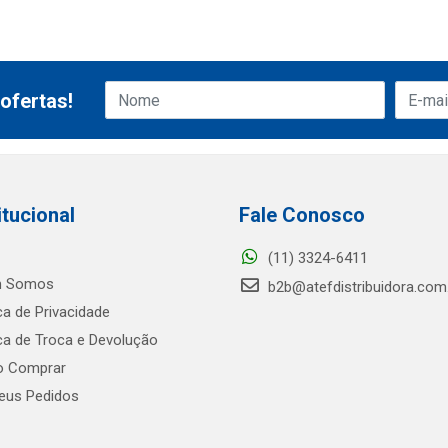
ofertas!
itucional
Fale Conosco
(11) 3324-6411
 Somos
b2b@atefdistribuidora.com
ica de Privacidade
ica de Troca e Devolução
 Comprar
us Pedidos