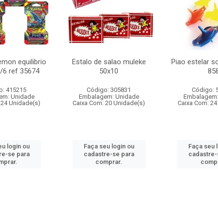
mon equilibrio
Estalo de salao muleke
Piao estelar s
c/6 ref 35674
50x10
85
o: 415215
Código: 305831
Código: 
em: Unidade
Embalagem: Unidade
Embalagem:
 24 Unidade(s)
Caixa Com: 20 Unidade(s)
Caixa Com: 24
u login ou
Faça seu login ou
Faça seu 
re-se para
cadastre-se para
cadastre-
mprar.
comprar.
compr