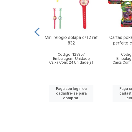
o 6cm solapa c/8
Mini relogio solapa c/12 ref
Cartas poke
ref 726
832
perfeito 
digo: 571272
Código: 129357
Códig
agem: Unidade
Embalagem: Unidade
Embalag
om: 24 Unidade(s)
Caixa Com: 24 Unidade(s)
Caixa Com:
 seu login ou
Faça seu login ou
Faça se
astre-se para
cadastre-se para
cadast
comprar.
comprar.
co