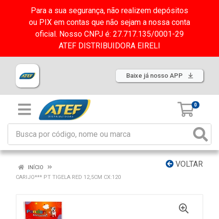
Para a sua segurança, não realizem depósitos
ou PIX em contas que não sejam a nossa conta
oficial. Nosso CNPJ é: 27.717.135/0001-29
ATEF DISTRIBUIDORA EIRELI
Baixe já nosso APP
0
VOLTAR
INÍCIO
CARIJO*** PT TIGELA RED 12,5CM CX:120