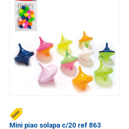
Mini piao solapa c/20 ref 863