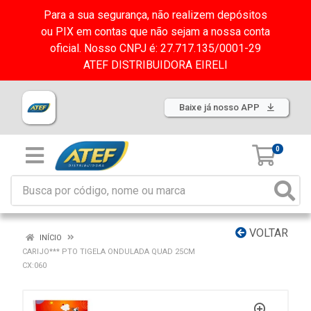
Para a sua segurança, não realizem depósitos
ou PIX em contas que não sejam a nossa conta
oficial. Nosso CNPJ é: 27.717.135/0001-29
ATEF DISTRIBUIDORA EIRELI
Baixe já nosso APP
0
VOLTAR
INÍCIO
CARIJO*** PTO TIGELA ONDULADA QUAD 25CM
CX:060