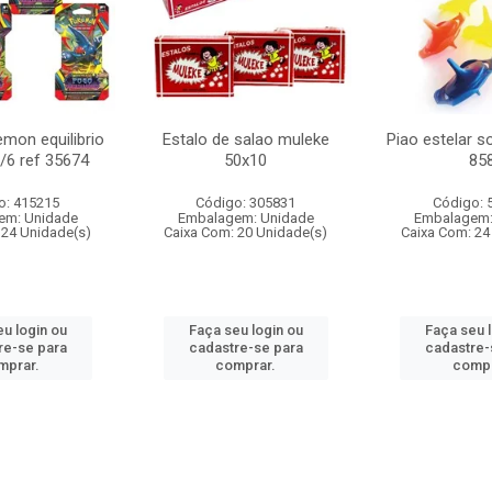
mon equilibrio
Estalo de salao muleke
Piao estelar s
c/6 ref 35674
50x10
85
o: 415215
Código: 305831
Código: 
em: Unidade
Embalagem: Unidade
Embalagem:
 24 Unidade(s)
Caixa Com: 20 Unidade(s)
Caixa Com: 24
u login ou
Faça seu login ou
Faça seu 
re-se para
cadastre-se para
cadastre-
mprar.
comprar.
compr