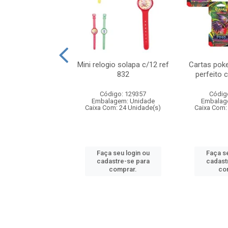
o 6cm solapa c/8
Mini relogio solapa c/12 ref
Cartas poke
ref 726
832
perfeito 
digo: 571272
Código: 129357
Códig
agem: Unidade
Embalagem: Unidade
Embalag
om: 24 Unidade(s)
Caixa Com: 24 Unidade(s)
Caixa Com:
 seu login ou
Faça seu login ou
Faça se
astre-se para
cadastre-se para
cadast
comprar.
comprar.
co