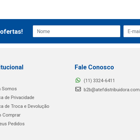
ofertas!
itucional
Fale Conosco
(11) 3324-6411
 Somos
b2b@atefdistribuidora.com
ica de Privacidade
ica de Troca e Devolução
 Comprar
us Pedidos