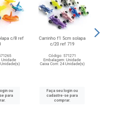
olapa c/8 ref
Carrinho f1 5cm solapa
Mini moto 6cm s
8
c/20 ref 719
ref 726
571265
Código: 571271
Código: 571
 Unidade
Embalagem: Unidade
Embalagem: U
 Unidade(s)
Caixa Com: 24 Unidade(s)
Caixa Com: 24 Un
login ou
Faça seu login ou
Faça seu log
se para
cadastre-se para
cadastre-se 
ar.
comprar.
comprar