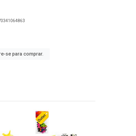
070341064863
re-se para comprar.