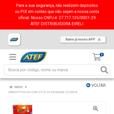
Para a sua segurança, não realizem depósitos
ou PIX em contas que não sejam a nossa conta
oficial. Nosso CNPJ é: 27.717.135/0001-29
ATEF DISTRIBUIDORA EIRELI
Baixe já nosso APP
0
VOLTAR
INÍCIO
CARRO***COLOR COM 5 PCS DE ENCAIXAR CX:00018