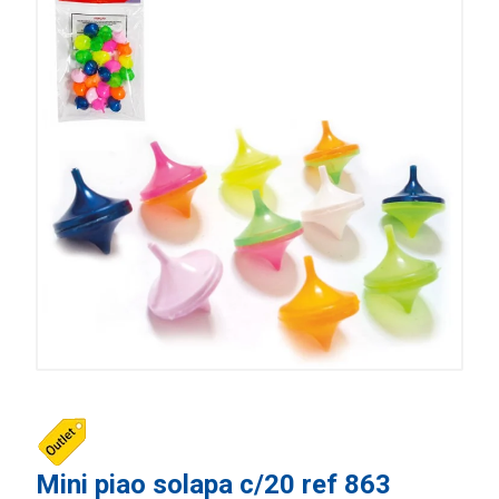
Mini piao solapa c/20 ref 863