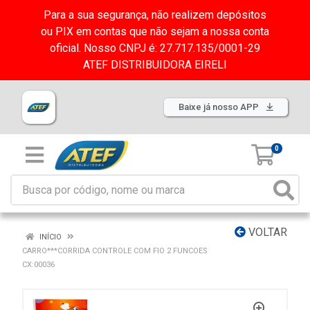
Para a sua segurança, não realizem depósitos
ou PIX em contas que não sejam a nossa conta
oficial. Nosso CNPJ é: 27.717.135/0001-29
ATEF DISTRIBUIDORA EIRELI
Baixe já nosso APP
0
VOLTAR
INÍCIO
CARRO***CORRIDA CONTROLE COM FIO 2 FUNCOES
CX:00036