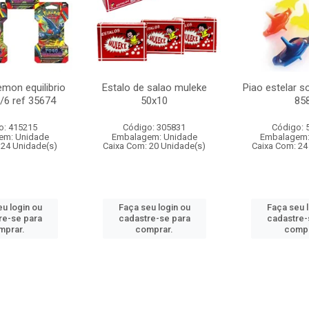
mon equilibrio
Estalo de salao muleke
Piao estelar s
c/6 ref 35674
50x10
85
o: 415215
Código: 305831
Código: 
em: Unidade
Embalagem: Unidade
Embalagem:
 24 Unidade(s)
Caixa Com: 20 Unidade(s)
Caixa Com: 24
u login ou
Faça seu login ou
Faça seu 
re-se para
cadastre-se para
cadastre-
mprar.
comprar.
compr