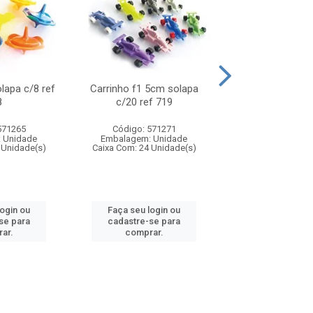
olapa c/8 ref
Carrinho f1 5cm solapa
Mini moto 6cm s
8
c/20 ref 719
ref 726
571265
Código: 571271
Código: 571
 Unidade
Embalagem: Unidade
Embalagem: U
 Unidade(s)
Caixa Com: 24 Unidade(s)
Caixa Com: 24 Un
login ou
Faça seu login ou
Faça seu log
se para
cadastre-se para
cadastre-se 
ar.
comprar.
comprar