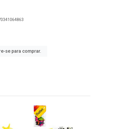
070341064863
re-se para comprar.