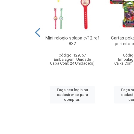
o 6cm solapa c/8
Mini relogio solapa c/12 ref
Cartas poke
ref 726
832
perfeito 
digo: 571272
Código: 129357
Códig
agem: Unidade
Embalagem: Unidade
Embalag
om: 24 Unidade(s)
Caixa Com: 24 Unidade(s)
Caixa Com:
 seu login ou
Faça seu login ou
Faça se
astre-se para
cadastre-se para
cadast
comprar.
comprar.
co