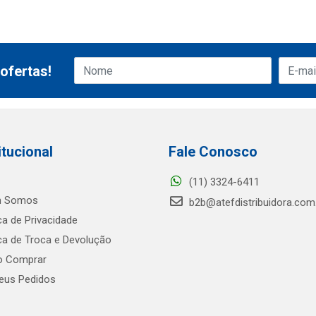
ofertas!
itucional
Fale Conosco
(11) 3324-6411
 Somos
b2b@atefdistribuidora.com
ica de Privacidade
ica de Troca e Devolução
 Comprar
us Pedidos