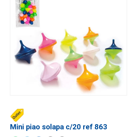
Mini piao solapa c/20 ref 863