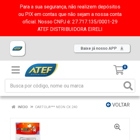
Para a sua segurança, não realizem depósitos
ou PIX em contas que não sejam a nossa conta
oficial. Nosso CNPJ é: 27.717.135/0001-29
ATEF DISTRIBUIDORA EIRELI
Baixe já nosso APP
0
VOLTAR
INÍCIO
CARTOLA*** NEON CX:240