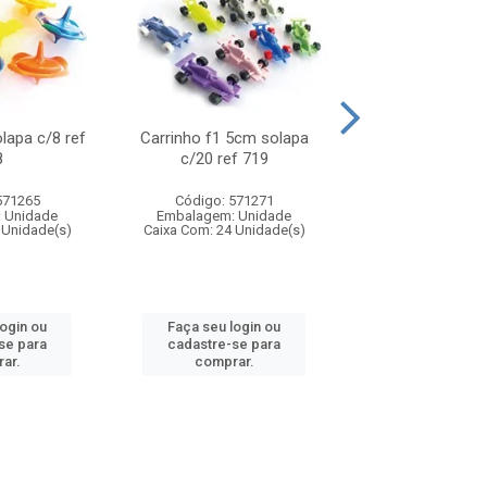
olapa c/8 ref
Carrinho f1 5cm solapa
Mini moto 6cm s
8
c/20 ref 719
ref 726
571265
Código: 571271
Código: 571
 Unidade
Embalagem: Unidade
Embalagem: U
 Unidade(s)
Caixa Com: 24 Unidade(s)
Caixa Com: 24 Un
login ou
Faça seu login ou
Faça seu log
se para
cadastre-se para
cadastre-se 
ar.
comprar.
comprar