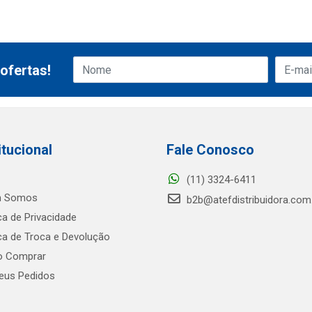
ofertas!
itucional
Fale Conosco
(11) 3324-6411
 Somos
b2b@atefdistribuidora.com
ica de Privacidade
ica de Troca e Devolução
 Comprar
us Pedidos