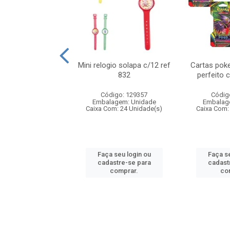
o 6cm solapa c/8
Mini relogio solapa c/12 ref
Cartas poke
ref 726
832
perfeito 
digo: 571272
Código: 129357
Códig
agem: Unidade
Embalagem: Unidade
Embalag
om: 24 Unidade(s)
Caixa Com: 24 Unidade(s)
Caixa Com:
 seu login ou
Faça seu login ou
Faça se
astre-se para
cadastre-se para
cadast
comprar.
comprar.
co