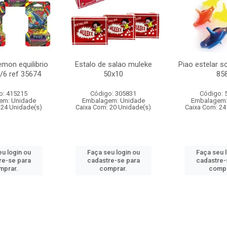
mon equilibrio
Estalo de salao muleke
Piao estelar s
c/6 ref 35674
50x10
85
o: 415215
Código: 305831
Código: 
em: Unidade
Embalagem: Unidade
Embalagem:
 24 Unidade(s)
Caixa Com: 20 Unidade(s)
Caixa Com: 24
u login ou
Faça seu login ou
Faça seu 
re-se para
cadastre-se para
cadastre-
mprar.
comprar.
compr