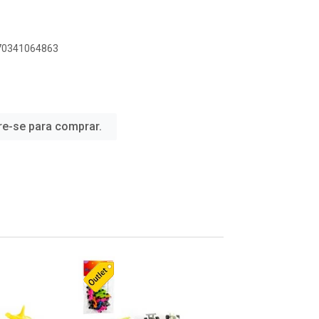
070341064863
re-se para comprar.