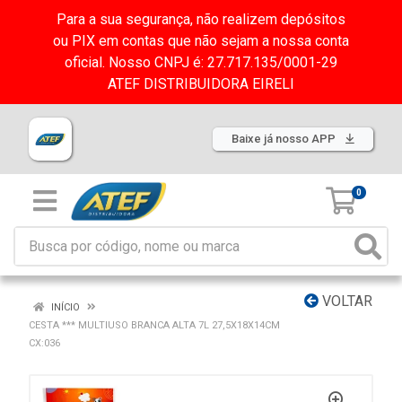
Para a sua segurança, não realizem depósitos
ou PIX em contas que não sejam a nossa conta
oficial. Nosso CNPJ é: 27.717.135/0001-29
ATEF DISTRIBUIDORA EIRELI
Baixe já nosso APP
0
VOLTAR
INÍCIO
CESTA *** MULTIUSO BRANCA ALTA 7L 27,5X18X14CM
CX:036