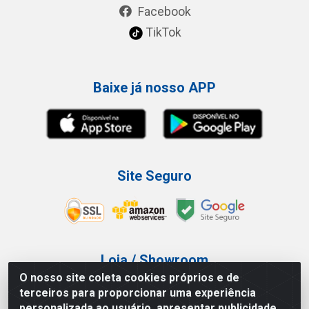
Facebook
TikTok
Baixe já nosso APP
Site Seguro
Loja / Showroom
O nosso site coleta cookies próprios e de
Tel.: (11) 3227-0546
terceiros para proporcionar uma experiência
Av Vautier, 587/597 - Pari - São Paulo/SP
personalizada ao usuário, apresentar publicidade