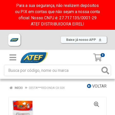
Para a sua segurança, não realizem depósitos
ou PIX em contas que não sejam a nossa conta
oficial. Nosso CNPJ é: 27.717.135/0001-29
ATEF DISTRIBUIDORA EIRELI
Baixe já nosso APP
0
VOLTAR
INÍCIO
CESTA***REDONDA CX:024