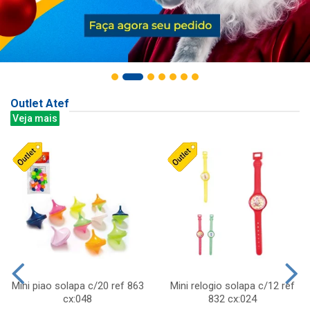
Outlet Atef
Veja mais
Mini piao solapa c/20 ref 863
Mini relogio solapa c/12 ref
cx:048
832 cx:024