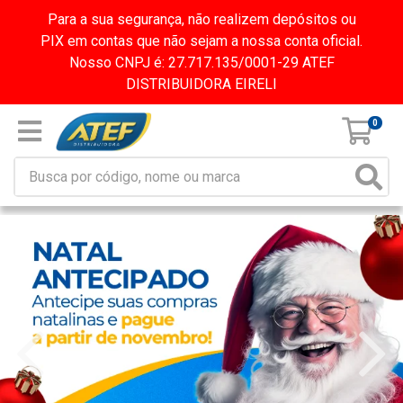
Para a sua segurança, não realizem depósitos ou
PIX em contas que não sejam a nossa conta oficial.
Nosso CNPJ é: 27.717.135/0001-29 ATEF
DISTRIBUIDORA EIRELI
0