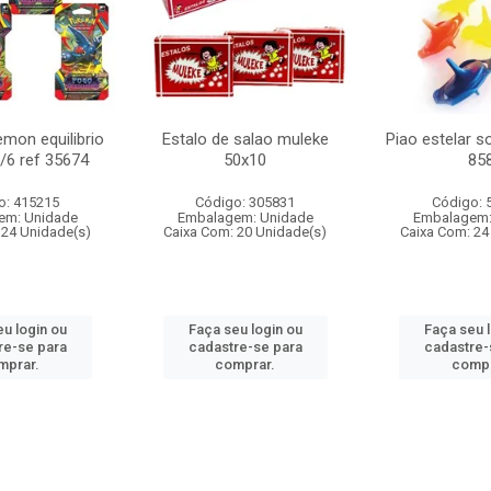
mon equilibrio
Estalo de salao muleke
Piao estelar s
c/6 ref 35674
50x10
85
o: 415215
Código: 305831
Código: 
em: Unidade
Embalagem: Unidade
Embalagem:
 24 Unidade(s)
Caixa Com: 20 Unidade(s)
Caixa Com: 24
u login ou
Faça seu login ou
Faça seu 
re-se para
cadastre-se para
cadastre-
mprar.
comprar.
compr