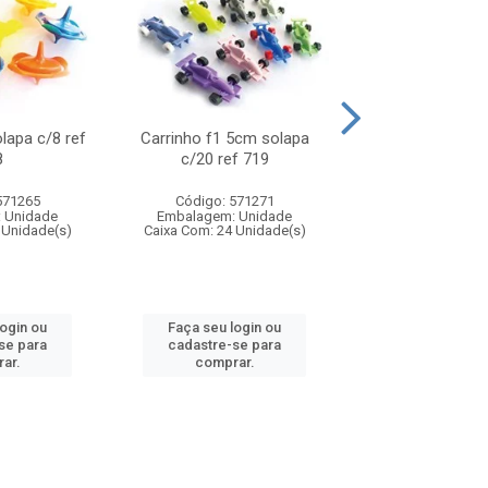
olapa c/8 ref
Carrinho f1 5cm solapa
Mini moto 6cm s
8
c/20 ref 719
ref 726
571265
Código: 571271
Código: 571
 Unidade
Embalagem: Unidade
Embalagem: U
 Unidade(s)
Caixa Com: 24 Unidade(s)
Caixa Com: 24 Un
login ou
Faça seu login ou
Faça seu log
se para
cadastre-se para
cadastre-se 
ar.
comprar.
comprar