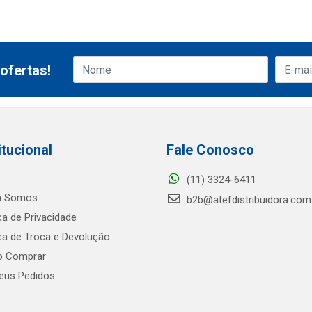
ofertas!
itucional
Fale Conosco
(11) 3324-6411
 Somos
b2b@atefdistribuidora.com
ica de Privacidade
ica de Troca e Devolução
 Comprar
us Pedidos