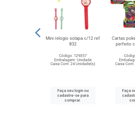
o 6cm solapa c/8
Mini relogio solapa c/12 ref
Cartas poke
ref 726
832
perfeito 
digo: 571272
Código: 129357
Códig
agem: Unidade
Embalagem: Unidade
Embalag
om: 24 Unidade(s)
Caixa Com: 24 Unidade(s)
Caixa Com:
 seu login ou
Faça seu login ou
Faça se
astre-se para
cadastre-se para
cadast
comprar.
comprar.
co