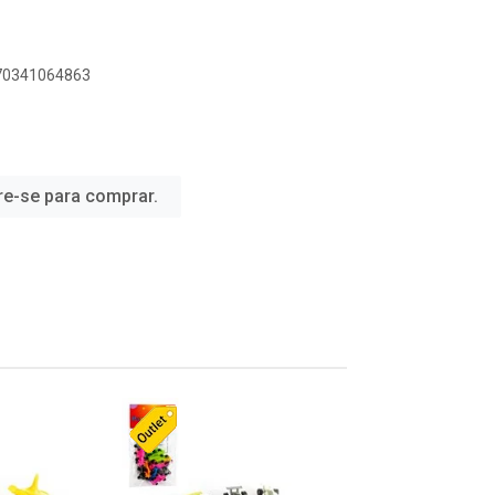
070341064863
re-se para comprar.