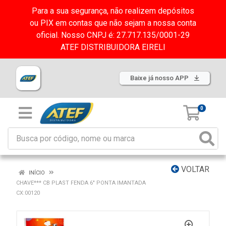
Para a sua segurança, não realizem depósitos
ou PIX em contas que não sejam a nossa conta
oficial. Nosso CNPJ é: 27.717.135/0001-29
ATEF DISTRIBUIDORA EIRELI
Baixe já nosso APP
0
VOLTAR
INÍCIO
CHAVE*** CB PLAST FENDA 6" PONTA IMANTADA
CX:00120