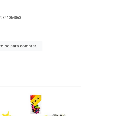
070341064863
re-se para comprar.