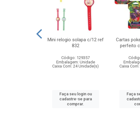
o 6cm solapa c/8
Mini relogio solapa c/12 ref
Cartas poke
ref 726
832
perfeito 
digo: 571272
Código: 129357
Códig
agem: Unidade
Embalagem: Unidade
Embalag
om: 24 Unidade(s)
Caixa Com: 24 Unidade(s)
Caixa Com:
 seu login ou
Faça seu login ou
Faça se
astre-se para
cadastre-se para
cadast
comprar.
comprar.
co