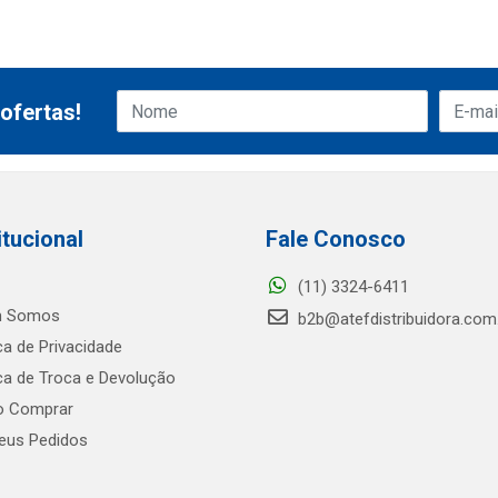
ofertas!
itucional
Fale Conosco
(11) 3324-6411
 Somos
b2b@atefdistribuidora.com
ica de Privacidade
ica de Troca e Devolução
 Comprar
us Pedidos