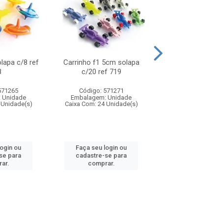
olapa c/8 ref
Carrinho f1 5cm solapa
Mini moto 6cm s
8
c/20 ref 719
ref 726
571265
Código: 571271
Código: 571
 Unidade
Embalagem: Unidade
Embalagem: U
 Unidade(s)
Caixa Com: 24 Unidade(s)
Caixa Com: 24 Un
login ou
Faça seu login ou
Faça seu log
se para
cadastre-se para
cadastre-se 
ar.
comprar.
comprar