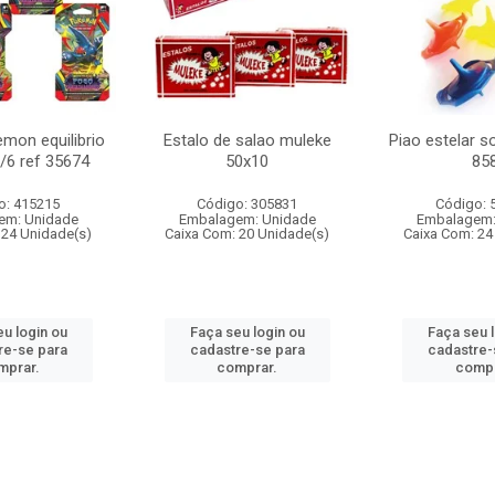
mon equilibrio
Estalo de salao muleke
Piao estelar s
c/6 ref 35674
50x10
85
o: 415215
Código: 305831
Código: 
em: Unidade
Embalagem: Unidade
Embalagem:
 24 Unidade(s)
Caixa Com: 20 Unidade(s)
Caixa Com: 24
u login ou
Faça seu login ou
Faça seu 
re-se para
cadastre-se para
cadastre-
mprar.
comprar.
compr