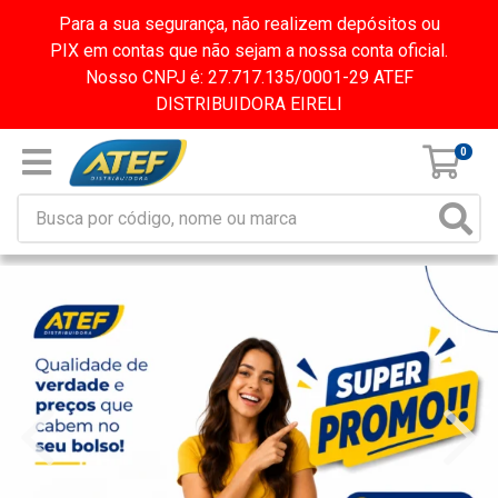
Para a sua segurança, não realizem depósitos ou
PIX em contas que não sejam a nossa conta oficial.
Nosso CNPJ é: 27.717.135/0001-29 ATEF
DISTRIBUIDORA EIRELI
0