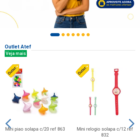
Outlet Atef
Veja mais
Mini piao solapa c/20 ref 863
Mini relogio solapa c/12 ref
832