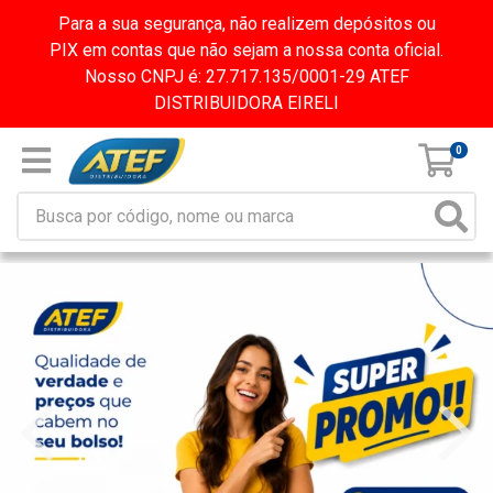
Para a sua segurança, não realizem depósitos ou
PIX em contas que não sejam a nossa conta oficial.
Nosso CNPJ é: 27.717.135/0001-29 ATEF
DISTRIBUIDORA EIRELI
0