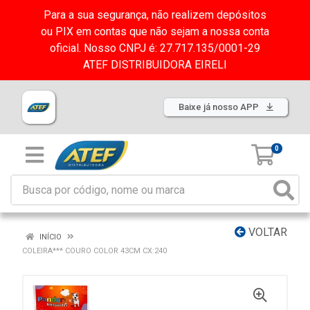
Para a sua segurança, não realizem depósitos
ou PIX em contas que não sejam a nossa conta
oficial. Nosso CNPJ é: 27.717.135/0001-29
ATEF DISTRIBUIDORA EIRELI
Baixe já nosso APP
0
VOLTAR
INÍCIO
COLEIRA*** COURO COLOR 43CM CX:240