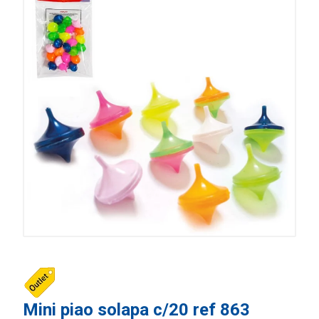
Mini piao solapa c/20 ref 863