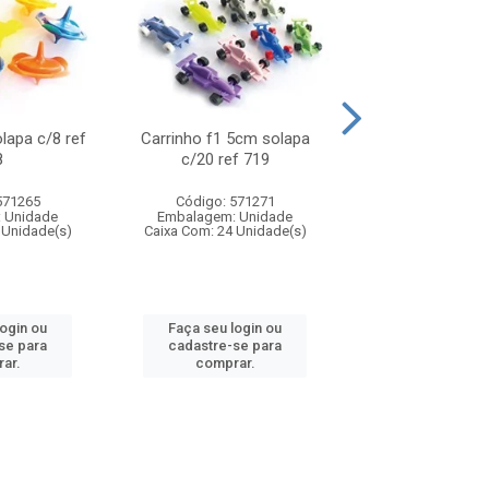
olapa c/8 ref
Carrinho f1 5cm solapa
Mini moto 6cm s
8
c/20 ref 719
ref 726
571265
Código: 571271
Código: 571
 Unidade
Embalagem: Unidade
Embalagem: U
 Unidade(s)
Caixa Com: 24 Unidade(s)
Caixa Com: 24 Un
login ou
Faça seu login ou
Faça seu log
se para
cadastre-se para
cadastre-se 
ar.
comprar.
comprar