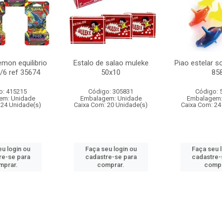
mon equilibrio
Estalo de salao muleke
Piao estelar s
c/6 ref 35674
50x10
85
o: 415215
Código: 305831
Código: 
em: Unidade
Embalagem: Unidade
Embalagem:
 24 Unidade(s)
Caixa Com: 20 Unidade(s)
Caixa Com: 24
u login ou
Faça seu login ou
Faça seu 
re-se para
cadastre-se para
cadastre-
mprar.
comprar.
compr