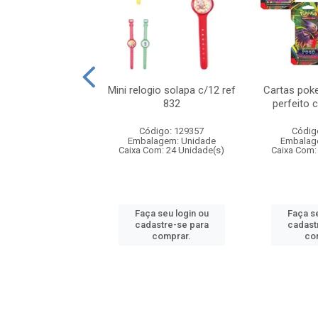
o 6cm solapa c/8
Mini relogio solapa c/12 ref
Cartas poke
ref 726
832
perfeito 
digo: 571272
Código: 129357
Códig
agem: Unidade
Embalagem: Unidade
Embalag
om: 24 Unidade(s)
Caixa Com: 24 Unidade(s)
Caixa Com:
 seu login ou
Faça seu login ou
Faça se
astre-se para
cadastre-se para
cadast
comprar.
comprar.
co