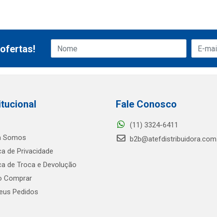
ofertas!
itucional
Fale Conosco
(11) 3324-6411
 Somos
b2b@atefdistribuidora.com
ica de Privacidade
ica de Troca e Devolução
 Comprar
us Pedidos