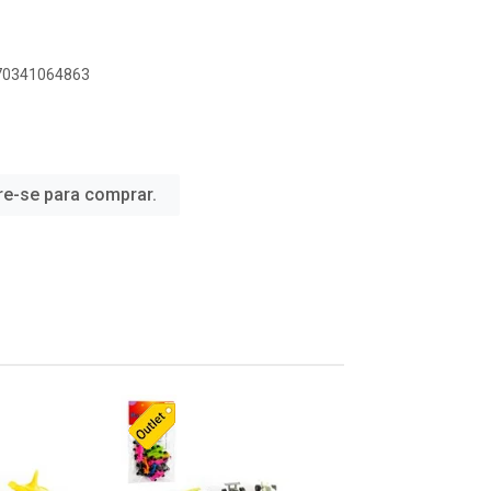
070341064863
re-se para comprar.