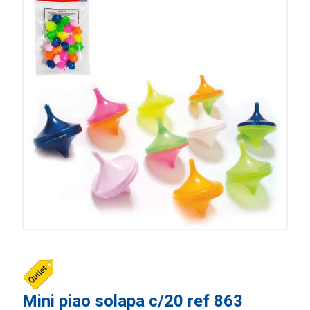
Mini piao solapa c/20 ref 863