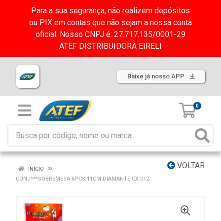
Para a sua segurança, não realizem depósitos
ou PIX em contas que não sejam a nossa conta
oficial. Nosso CNPJ é: 27.717.135/0001-29
ATEF DISTRIBUIDORA EIRELI
Baixe já nosso APP
0
VOLTAR
INÍCIO
CONJ***SOBREMESA 6PCS 11CM DIAMANTE CX:012