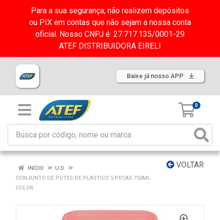
Para a sua segurança, não realizem depósitos
ou PIX em contas que não sejam a nossa conta
oficial. Nosso CNPJ é: 27.717.135/0001-29
ATEF DISTRIBUIDORA EIRELI
Baixe já nosso APP
0
VOLTAR
INÍCIO
U.D
CONJUNTO DE POTES DE PLASTICO 5 PECAS 750ML
COLOR