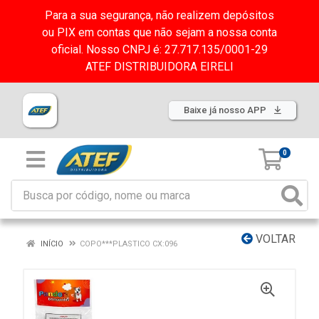
Para a sua segurança, não realizem depósitos
ou PIX em contas que não sejam a nossa conta
oficial. Nosso CNPJ é: 27.717.135/0001-29
ATEF DISTRIBUIDORA EIRELI
Baixe já nosso APP
0
VOLTAR
INÍCIO
COPO***PLASTICO CX:096