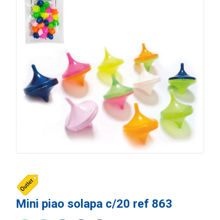
Mini piao solapa c/20 ref 863