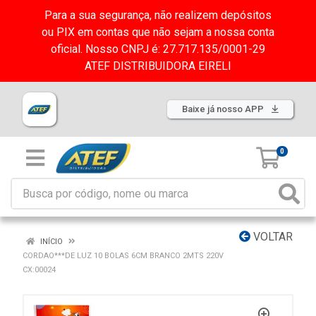
Para a sua segurança, não realizem depósitos
ou PIX em contas que não sejam a nossa conta
oficial. Nosso CNPJ é: 27.717.135/0001-29
ATEF DISTRIBUIDORA EIRELI
Baixe já nosso APP
0
VOLTAR
INÍCIO
CORDAO***DE LUZ 10 BOLAS 6CM BRANCO 2MTS 220V
CX:00024