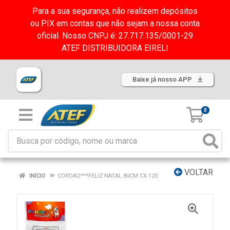
Para a sua segurança, não realizem depósitos
ou PIX em contas que não sejam a nossa conta
oficial. Nosso CNPJ é: 27.717.135/0001-29
ATEF DISTRIBUIDORA EIRELI
Baixe já nosso APP
0
VOLTAR
INÍCIO
CORDAO***FELIZ NATAL 80CM CX:120