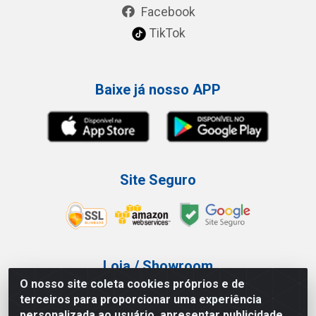
Facebook
TikTok
Baixe já nosso APP
Site Seguro
Loja / Showroom
O nosso site coleta cookies próprios e de
Tel.: (11) 3227-0546
terceiros para proporcionar uma experiência
Av Vautier, 587/597 - Pari - São Paulo/SP
personalizada ao usuário, apresentar publicidade