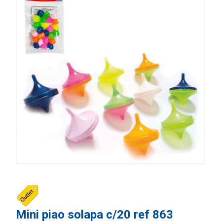
Mini piao solapa c/20 ref 863