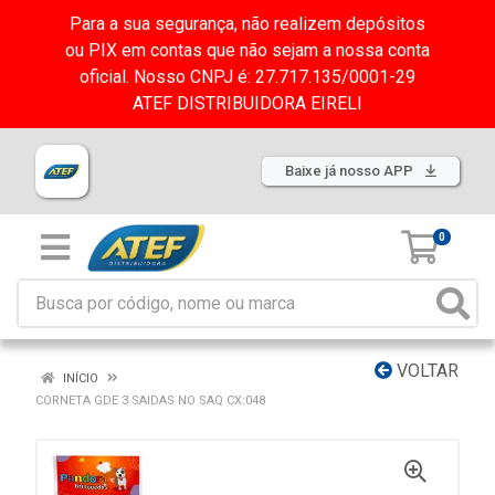
Para a sua segurança, não realizem depósitos
ou PIX em contas que não sejam a nossa conta
oficial. Nosso CNPJ é: 27.717.135/0001-29
ATEF DISTRIBUIDORA EIRELI
Baixe já nosso APP
0
VOLTAR
INÍCIO
CORNETA GDE 3 SAIDAS NO SAQ CX:048