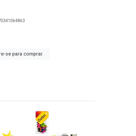
070341064863
re-se para comprar.