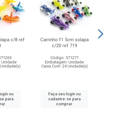
olapa c/8 ref
Carrinho f1 5cm solapa
Mini moto 6cm s
8
c/20 ref 719
ref 726
571265
Código: 571271
Código: 571
 Unidade
Embalagem: Unidade
Embalagem: U
 Unidade(s)
Caixa Com: 24 Unidade(s)
Caixa Com: 24 Un
login ou
Faça seu login ou
Faça seu log
se para
cadastre-se para
cadastre-se 
ar.
comprar.
comprar