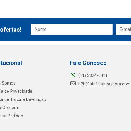
ofertas!
itucional
Fale Conosco
(11) 3324-6411
 Somos
b2b@atefdistribuidora.com
ica de Privacidade
ica de Troca e Devolução
 Comprar
us Pedidos