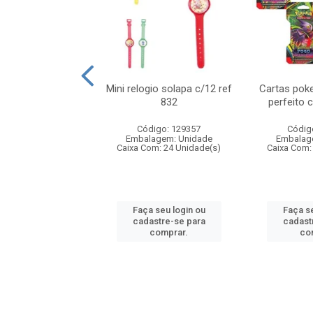
o 6cm solapa c/8
Mini relogio solapa c/12 ref
Cartas poke
ref 726
832
perfeito 
digo: 571272
Código: 129357
Códig
agem: Unidade
Embalagem: Unidade
Embalag
om: 24 Unidade(s)
Caixa Com: 24 Unidade(s)
Caixa Com:
 seu login ou
Faça seu login ou
Faça se
astre-se para
cadastre-se para
cadast
comprar.
comprar.
co