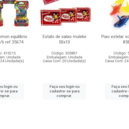
mon equilibrio
Estalo de salao muleke
Piao estelar s
c/6 ref 35674
50x10
85
o: 415215
Código: 305831
Código: 
em: Unidade
Embalagem: Unidade
Embalagem:
 24 Unidade(s)
Caixa Com: 20 Unidade(s)
Caixa Com: 24
u login ou
Faça seu login ou
Faça seu 
re-se para
cadastre-se para
cadastre-
mprar.
comprar.
compr