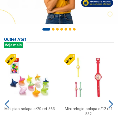
Outlet Atef
Veja mais
Mini piao solapa c/20 ref 863
Mini relogio solapa c/12 ref
832