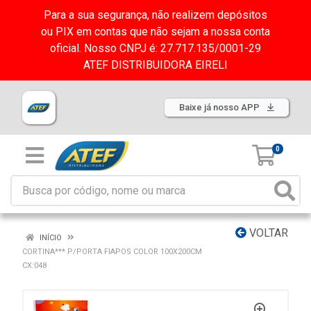
Para a sua segurança, não realizem depósitos
ou PIX em contas que não sejam a nossa conta
oficial. Nosso CNPJ é: 27.717.135/0001-29
ATEF DISTRIBUIDORA EIRELI
Baixe já nosso APP
0
VOLTAR
INÍCIO
CORTINA*** P/PORTA FIAPOS COLOR 100X200CM
CX:048