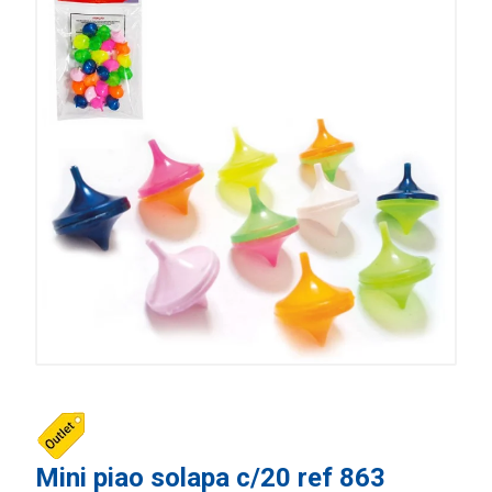
Mini piao solapa c/20 ref 863