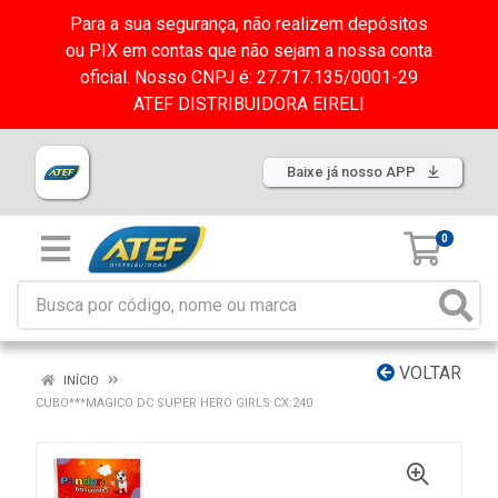
Para a sua segurança, não realizem depósitos
ou PIX em contas que não sejam a nossa conta
oficial. Nosso CNPJ é: 27.717.135/0001-29
ATEF DISTRIBUIDORA EIRELI
Baixe já nosso APP
0
VOLTAR
INÍCIO
CUBO***MAGICO DC SUPER HERO GIRLS CX:240