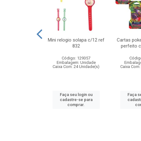
o 6cm solapa c/8
Mini relogio solapa c/12 ref
Cartas poke
ref 726
832
perfeito 
digo: 571272
Código: 129357
Códig
agem: Unidade
Embalagem: Unidade
Embalag
om: 24 Unidade(s)
Caixa Com: 24 Unidade(s)
Caixa Com:
 seu login ou
Faça seu login ou
Faça se
astre-se para
cadastre-se para
cadast
comprar.
comprar.
co