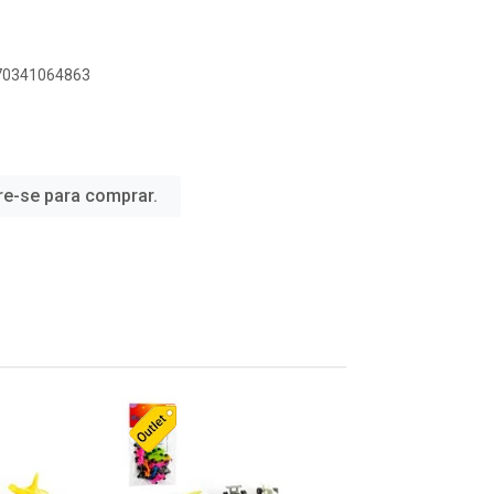
070341064863
re-se para comprar.