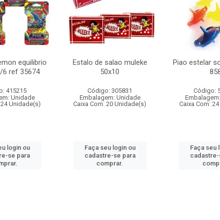
mon equilibrio
Estalo de salao muleke
Piao estelar s
c/6 ref 35674
50x10
85
o: 415215
Código: 305831
Código: 
em: Unidade
Embalagem: Unidade
Embalagem:
 24 Unidade(s)
Caixa Com: 20 Unidade(s)
Caixa Com: 24
u login ou
Faça seu login ou
Faça seu 
re-se para
cadastre-se para
cadastre-
mprar.
comprar.
compr