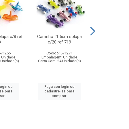
olapa c/8 ref
Carrinho f1 5cm solapa
Mini moto 6cm s
8
c/20 ref 719
ref 726
571265
Código: 571271
Código: 571
 Unidade
Embalagem: Unidade
Embalagem: U
 Unidade(s)
Caixa Com: 24 Unidade(s)
Caixa Com: 24 Un
login ou
Faça seu login ou
Faça seu log
se para
cadastre-se para
cadastre-se 
ar.
comprar.
comprar