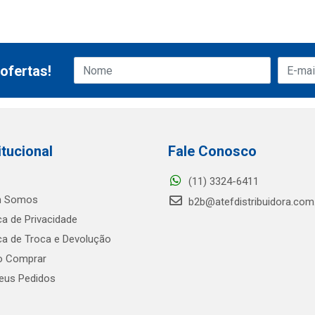
ofertas!
itucional
Fale Conosco
(11) 3324-6411
 Somos
b2b@atefdistribuidora.com
ica de Privacidade
ica de Troca e Devolução
 Comprar
us Pedidos