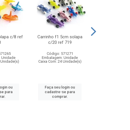
olapa c/8 ref
Carrinho f1 5cm solapa
Mini moto 6cm s
8
c/20 ref 719
ref 726
571265
Código: 571271
Código: 571
 Unidade
Embalagem: Unidade
Embalagem: U
 Unidade(s)
Caixa Com: 24 Unidade(s)
Caixa Com: 24 Un
login ou
Faça seu login ou
Faça seu log
se para
cadastre-se para
cadastre-se 
ar.
comprar.
comprar