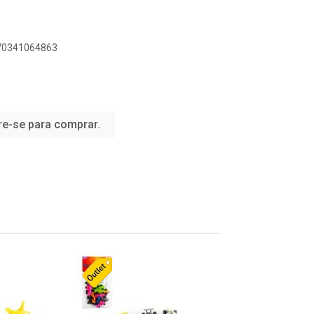
070341064863
re-se para comprar.