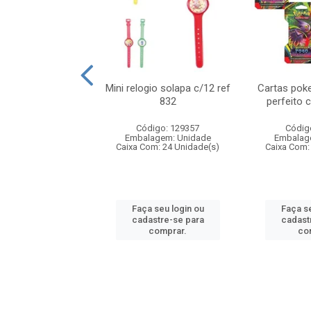
o 6cm solapa c/8
Mini relogio solapa c/12 ref
Cartas poke
ref 726
832
perfeito 
digo: 571272
Código: 129357
Códig
agem: Unidade
Embalagem: Unidade
Embalag
om: 24 Unidade(s)
Caixa Com: 24 Unidade(s)
Caixa Com:
 seu login ou
Faça seu login ou
Faça se
astre-se para
cadastre-se para
cadast
comprar.
comprar.
co