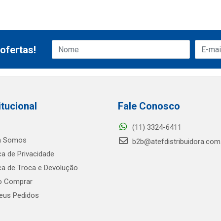
ofertas!
itucional
Fale Conosco
(11) 3324-6411
 Somos
b2b@atefdistribuidora.com
ica de Privacidade
ica de Troca e Devolução
 Comprar
us Pedidos