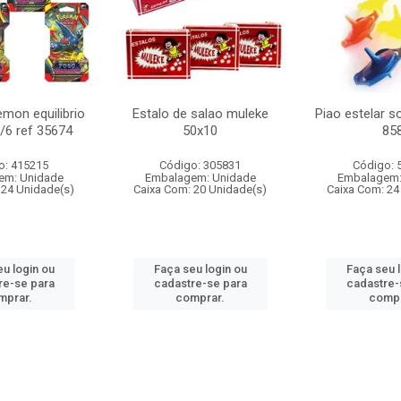
mon equilibrio
Estalo de salao muleke
Piao estelar s
c/6 ref 35674
50x10
85
o: 415215
Código: 305831
Código: 
em: Unidade
Embalagem: Unidade
Embalagem:
 24 Unidade(s)
Caixa Com: 20 Unidade(s)
Caixa Com: 24
u login ou
Faça seu login ou
Faça seu 
re-se para
cadastre-se para
cadastre-
mprar.
comprar.
compr