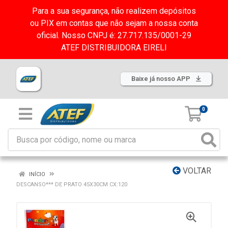
Para a sua segurança, não realizem depósitos
ou PIX em contas que não sejam a nossa conta
oficial. Nosso CNPJ é: 27.717.135/0001-29
ATEF DISTRIBUIDORA EIRELI
Baixe já nosso APP
0
VOLTAR
INÍCIO
DESCANSO*** DE PRATO 45X30CM CX:120