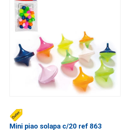
Mini piao solapa c/20 ref 863