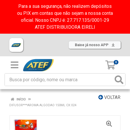
Para a sua segurança, não realizem depósitos
ou PIX em contas que não sejam a nossa conta
oficial. Nosso CNPJ é: 27.717.135/0001-29
ATEF DISTRIBUIDORA EIRELI
Baixe já nosso APP
0
VOLTAR
INÍCIO
DIFUSOR***AROMA ALGODAO 150ML CX:024