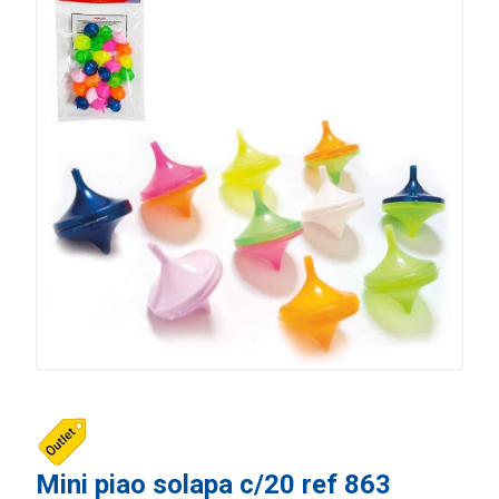
Mini piao solapa c/20 ref 863