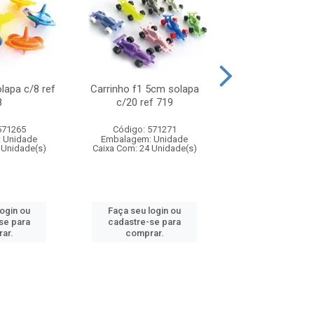
olapa c/8 ref
Carrinho f1 5cm solapa
Mini moto 6cm s
8
c/20 ref 719
ref 726
571265
Código: 571271
Código: 571
 Unidade
Embalagem: Unidade
Embalagem: U
 Unidade(s)
Caixa Com: 24 Unidade(s)
Caixa Com: 24 Un
login ou
Faça seu login ou
Faça seu log
se para
cadastre-se para
cadastre-se 
ar.
comprar.
comprar