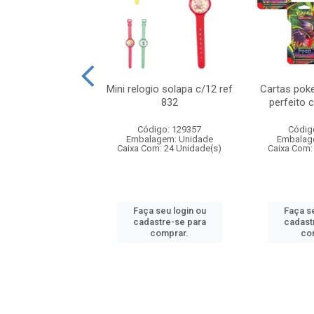
o 6cm solapa c/8
Mini relogio solapa c/12 ref
Cartas poke
ref 726
832
perfeito 
digo: 571272
Código: 129357
Códig
agem: Unidade
Embalagem: Unidade
Embalag
om: 24 Unidade(s)
Caixa Com: 24 Unidade(s)
Caixa Com:
 seu login ou
Faça seu login ou
Faça se
astre-se para
cadastre-se para
cadast
comprar.
comprar.
co