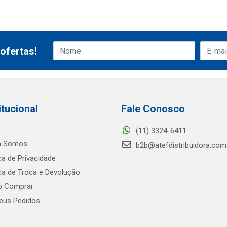
ofertas!
itucional
Fale Conosco
(11) 3324-6411
 Somos
b2b@atefdistribuidora.com
ica de Privacidade
ica de Troca e Devolução
 Comprar
us Pedidos