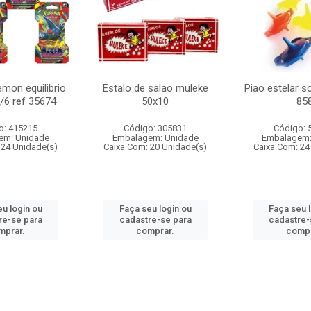
mon equilibrio
Estalo de salao muleke
Piao estelar s
c/6 ref 35674
50x10
85
o: 415215
Código: 305831
Código: 
em: Unidade
Embalagem: Unidade
Embalagem:
 24 Unidade(s)
Caixa Com: 20 Unidade(s)
Caixa Com: 24
u login ou
Faça seu login ou
Faça seu 
re-se para
cadastre-se para
cadastre-
mprar.
comprar.
compr