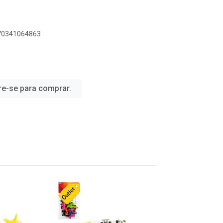
070341064863
re-se para comprar.