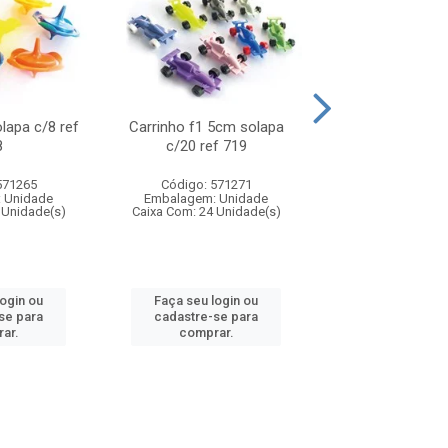
olapa c/8 ref
Carrinho f1 5cm solapa
Mini moto 6cm s
8
c/20 ref 719
ref 726
571265
Código: 571271
Código: 571
 Unidade
Embalagem: Unidade
Embalagem: U
 Unidade(s)
Caixa Com: 24 Unidade(s)
Caixa Com: 24 Un
login ou
Faça seu login ou
Faça seu log
se para
cadastre-se para
cadastre-se 
ar.
comprar.
comprar