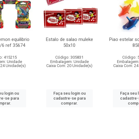
mon equilibrio
Estalo de salao muleke
Piao estelar s
c/6 ref 35674
50x10
85
o: 415215
Código: 305831
Código: 
em: Unidade
Embalagem: Unidade
Embalagem:
 24 Unidade(s)
Caixa Com: 20 Unidade(s)
Caixa Com: 24
u login ou
Faça seu login ou
Faça seu 
re-se para
cadastre-se para
cadastre-
mprar.
comprar.
compr