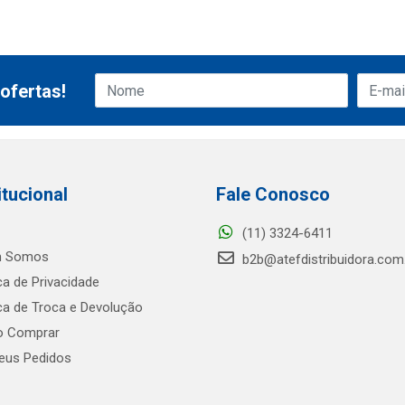
ofertas!
itucional
Fale Conosco
(11) 3324-6411
 Somos
b2b@atefdistribuidora.com
ica de Privacidade
ica de Troca e Devolução
 Comprar
us Pedidos