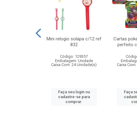
o 6cm solapa c/8
Mini relogio solapa c/12 ref
Cartas poke
ref 726
832
perfeito 
digo: 571272
Código: 129357
Códig
agem: Unidade
Embalagem: Unidade
Embalag
om: 24 Unidade(s)
Caixa Com: 24 Unidade(s)
Caixa Com:
 seu login ou
Faça seu login ou
Faça se
astre-se para
cadastre-se para
cadast
comprar.
comprar.
co