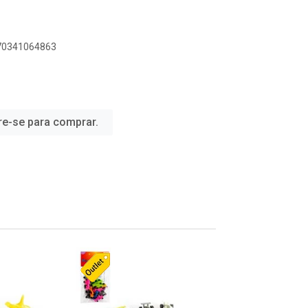
070341064863
re-se para comprar.