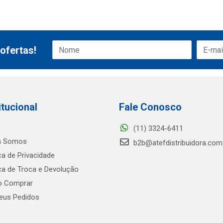
ofertas!
itucional
Fale Conosco
(11) 3324-6411
 Somos
b2b@atefdistribuidora.com
ica de Privacidade
ica de Troca e Devolução
 Comprar
us Pedidos