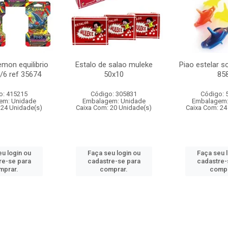
mon equilibrio
Estalo de salao muleke
Piao estelar s
c/6 ref 35674
50x10
85
o: 415215
Código: 305831
Código: 
em: Unidade
Embalagem: Unidade
Embalagem:
 24 Unidade(s)
Caixa Com: 20 Unidade(s)
Caixa Com: 24
u login ou
Faça seu login ou
Faça seu 
re-se para
cadastre-se para
cadastre-
mprar.
comprar.
compr