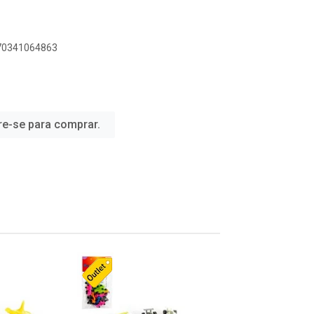
070341064863
re-se para comprar.