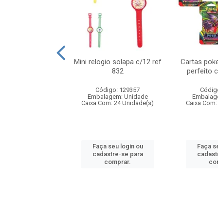
o 6cm solapa c/8
Mini relogio solapa c/12 ref
Cartas poke
ref 726
832
perfeito 
digo: 571272
Código: 129357
Códig
agem: Unidade
Embalagem: Unidade
Embalag
om: 24 Unidade(s)
Caixa Com: 24 Unidade(s)
Caixa Com:
 seu login ou
Faça seu login ou
Faça se
astre-se para
cadastre-se para
cadast
comprar.
comprar.
co