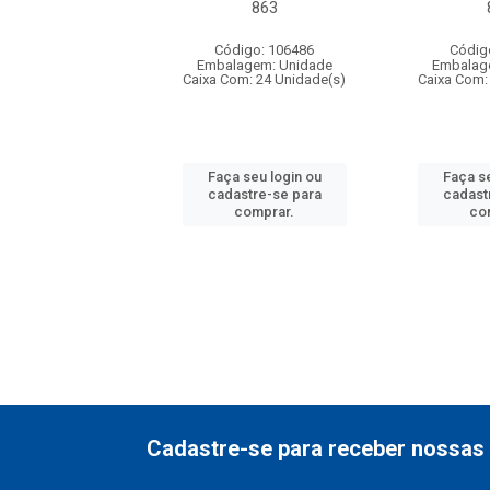
20 ref 719
863
digo: 571271
Código: 106486
Códig
agem: Unidade
Embalagem: Unidade
Embalag
om: 24 Unidade(s)
Caixa Com: 24 Unidade(s)
Caixa Com:
 seu login ou
Faça seu login ou
Faça se
astre-se para
cadastre-se para
cadast
comprar.
comprar.
co
Cadastre-se para receber nossas 