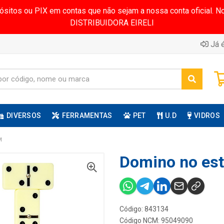
pósitos ou PIX em contas que não sejam a nossa conta oficial.
DISTRIBUIDORA EIRELI
Já é
DIVERSOS
FERRAMENTAS
PET
U.D
VIDROS
M
Domino no es
Código: 843134
Código NCM: 95049090