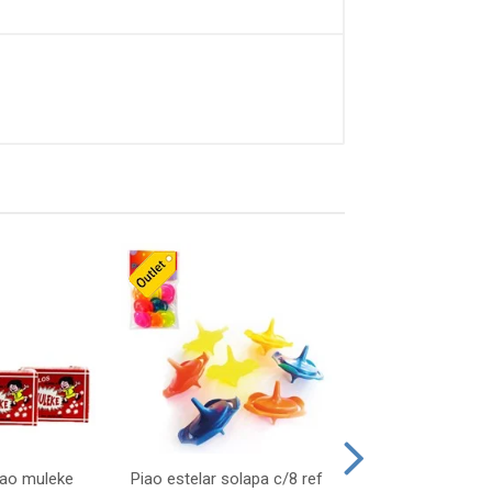
lao muleke
Piao estelar solapa c/8 ref
Carrinho f1 5c