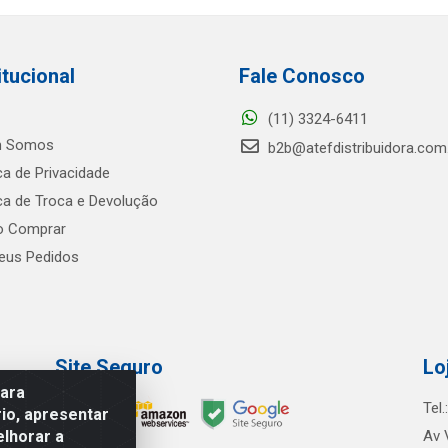
itucional
Fale Conosco
(11) 3324-6411
 Somos
b2b@atefdistribuidora.com
ica de Privacidade
ica de Troca e Devolução
 Comprar
us Pedidos
Site Seguro
Lo
para
Tel
io, apresentar
elhorar a
Av 