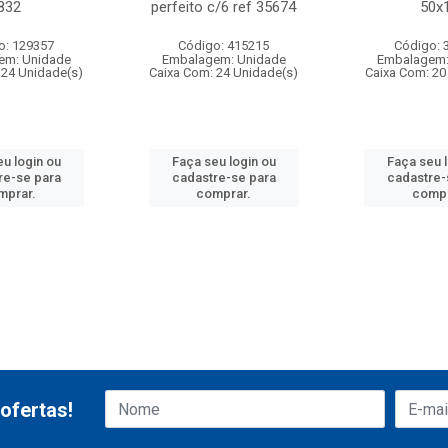
832
perfeito c/6 ref 35674
50x
o: 129357
Código: 415215
Código: 
em: Unidade
Embalagem: Unidade
Embalagem:
 24 Unidade(s)
Caixa Com: 24 Unidade(s)
Caixa Com: 20
u login ou
Faça seu login ou
Faça seu 
re-se para
cadastre-se para
cadastre-
mprar.
comprar.
compr
ofertas!