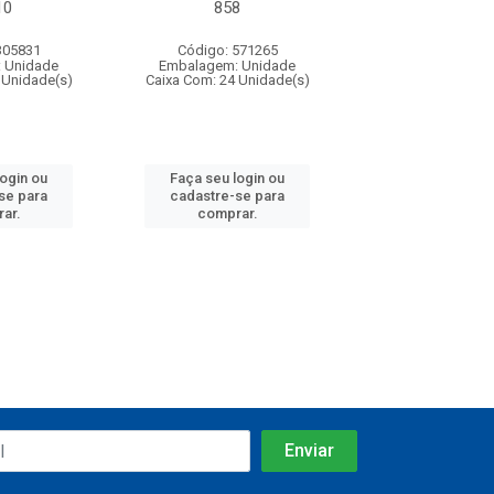
10
858
c/20 ref 
305831
Código: 571265
Código: 571
 Unidade
Embalagem: Unidade
Embalagem: U
 Unidade(s)
Caixa Com: 24 Unidade(s)
Caixa Com: 24 Un
login ou
Faça seu login ou
Faça seu log
se para
cadastre-se para
cadastre-se 
ar.
comprar.
comprar