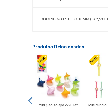
DOMINO NO ESTOJO 10MM (5X2,5X1
Produtos Relacionados
o f1 5cm solapa
Mini piao solapa c/20 ref
Mini relogio