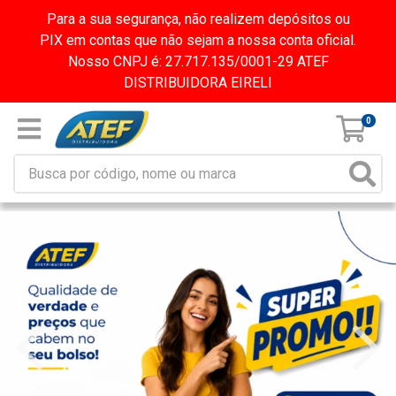
Para a sua segurança, não realizem depósitos ou
PIX em contas que não sejam a nossa conta oficial.
Nosso CNPJ é: 27.717.135/0001-29 ATEF
DISTRIBUIDORA EIRELI
0