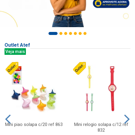
Outlet Atef
Veja mais
Mini piao solapa c/20 ref 863
Mini relogio solapa c/12 ref
832