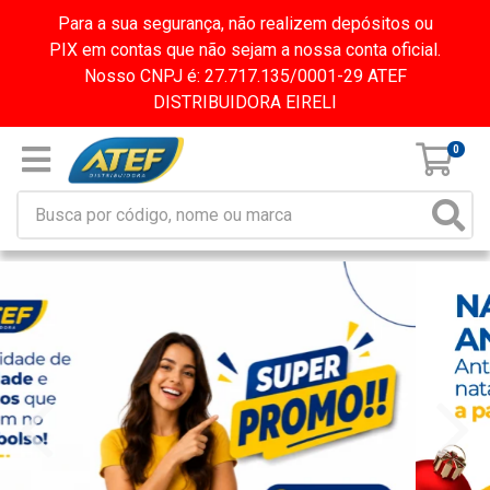
Para a sua segurança, não realizem depósitos ou
PIX em contas que não sejam a nossa conta oficial.
Nosso CNPJ é: 27.717.135/0001-29 ATEF
DISTRIBUIDORA EIRELI
0