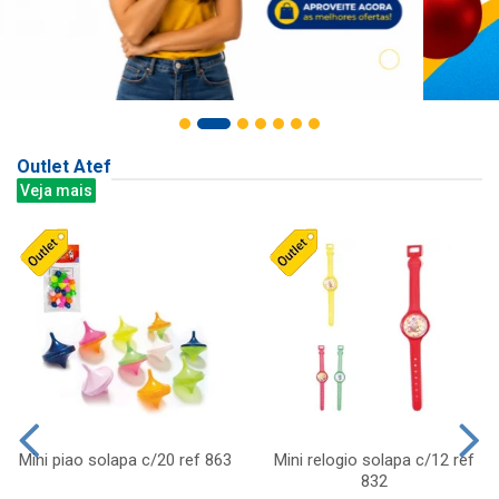
Outlet Atef
Veja mais
Mini piao solapa c/20 ref 863
Mini relogio solapa c/12 ref
832