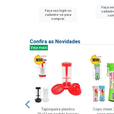
u login ou
Faça seu
Faça seu login ou
e-se para
cadastr
cadastre-se para
prar.
com
comprar.
Confira as Novidades
Veja mais
mesa cer 18cm
Tapioqueira plastico
Copo mixer 