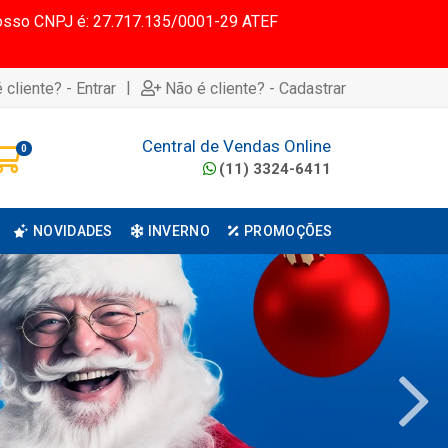
 Nosso CNPJ é: 27.717.135/0001-29 ATEF
|
 cliente? - Entrar
Não é cliente? - Cadastrar
Central de Vendas Online
0
(11) 3324-6411
NOVIDADES
INVERNO
PROMOÇÕES