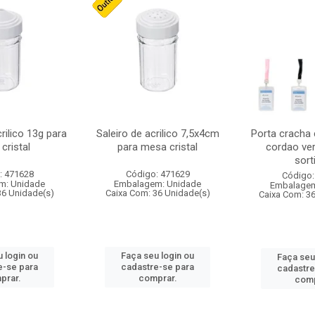
crilico 13g para
Saleiro de acrilico 7,5x4cm
Porta cracha
cristal
para mesa cristal
cordao ver
sort
: 471628
Código: 471629
Código:
m: Unidade
Embalagem: Unidade
Embalagem
36 Unidade(s)
Caixa Com: 36 Unidade(s)
Caixa Com: 3
 login ou
Faça seu login ou
Faça seu
e-se para
cadastre-se para
cadastre
prar.
comprar.
comp