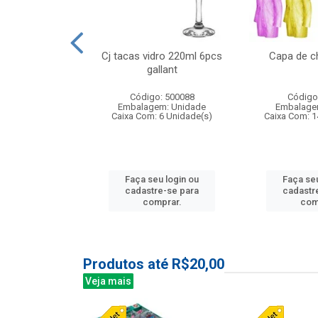
o raso 25,5cm
Cj tacas vidro 220ml 6pcs
Capa de c
e petala
gallant
: 503787
Código: 500088
Código
m: Unidade
Embalagem: Unidade
Embalage
24 Unidade(s)
Caixa Com: 6 Unidade(s)
Caixa Com: 1
u login ou
Faça seu login ou
Faça seu
e-se para
cadastre-se para
cadastr
prar.
comprar.
com
Produtos até R$20,00
Veja mais