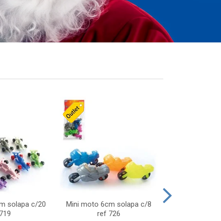
cm solapa c/20
Mini moto 6cm solapa c/8
Giro helice so
 719
ref 726
75