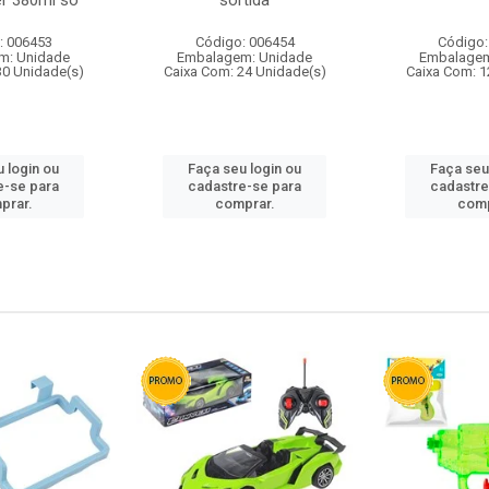
r 380ml so
sortida
: 006453
Código: 006454
Código:
m: Unidade
Embalagem: Unidade
Embalagem
30 Unidade(s)
Caixa Com: 24 Unidade(s)
Caixa Com: 1
 login ou
Faça seu login ou
Faça seu
e-se para
cadastre-se para
cadastre
prar.
comprar.
comp