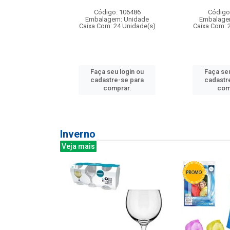
: 275814
Código: 106486
Código
m: Unidade
Embalagem: Unidade
Embalage
240 Unidade(s)
Caixa Com: 24 Unidade(s)
Caixa Com: 
u login ou
Faça seu login ou
Faça seu
e-se para
cadastre-se para
cadastr
prar.
comprar.
com
Inverno
Veja mais