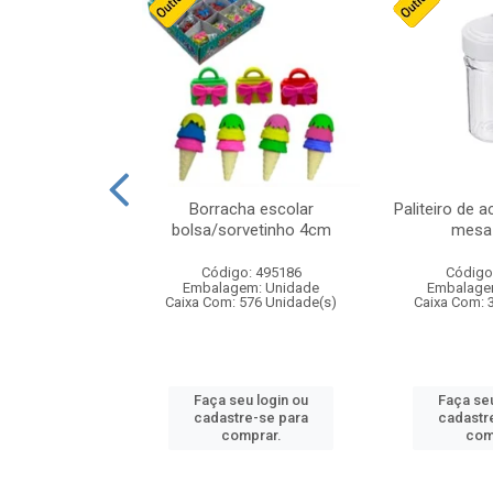
cores sortidas
Borracha escolar
Paliteiro de a
ref 130s
bolsa/sorvetinho 4cm
mesa 
: 826147
Código: 495186
Código
m: Unidade
Embalagem: Unidade
Embalage
160 Unidade(s)
Caixa Com: 576 Unidade(s)
Caixa Com: 
u login ou
Faça seu login ou
Faça seu
e-se para
cadastre-se para
cadastr
prar.
comprar.
com