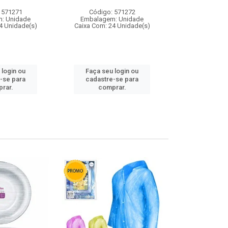
 571271
Código: 571272
Código:
: Unidade
Embalagem: Unidade
Embalagem
4 Unidade(s)
Caixa Com: 24 Unidade(s)
Caixa Com: 4
 login ou
Faça seu login ou
Faça seu 
-se para
cadastre-se para
cadastre
rar.
comprar.
comp