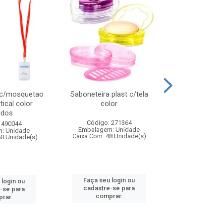
 c/mosquetao
Saboneteira plast c/tela
Prato plas
tical color
color
colo
idos
Código: 271364
Código:
 490044
Embalagem: Unidade
Embalagem
: Unidade
Caixa Com: 48 Unidade(s)
Caixa Com: 4
60 Unidade(s)
Faça seu login ou
Faça seu 
 login ou
cadastre-se para
cadastre
-se para
comprar.
comp
rar.