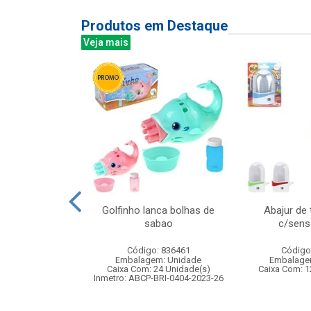
Produtos em Destaque
Veja mais
re madeira
Golfinho lanca bolhas de
Abajur de
tes 16x10cm
sabao
c/senso
: 841731
Código: 836461
Código
m: Unidade
Embalagem: Unidade
Embalage
48 Unidade(s)
Caixa Com: 24 Unidade(s)
Caixa Com: 1
Inmetro: ABCP-BRI-0404-2023-26