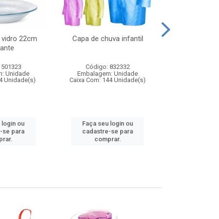
 vidro 22cm
Capa de chuva infantil
Jg prato fun
ante
diam
 501323
Código: 832332
Código:
: Unidade
Embalagem: Unidade
Embalagem
4 Unidade(s)
Caixa Com: 144 Unidade(s)
Caixa Com: 6
 login ou
Faça seu login ou
Faça seu 
-se para
cadastre-se para
cadastre
rar.
comprar.
comp