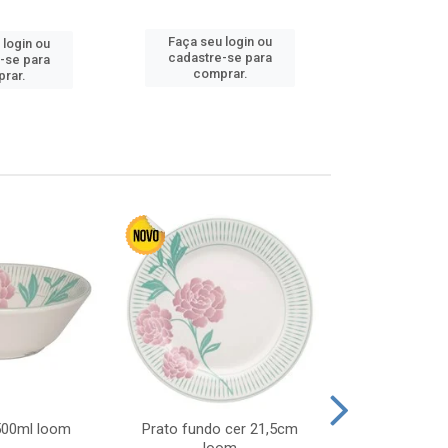
Faça seu login ou
Faça seu 
 login ou
cadastre-se para
cadastre
-se para
comprar.
comp
rar.
 500ml loom
Prato fundo cer 21,5cm
Prato raso c