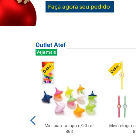
Outlet Atef
Veja mais
last c/div
Mini piao solapa c/20 ref
Mini relogio 
m ursinhos sor
863
8