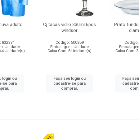
huva adulto
Cj tacas vidro 330ml 6pcs
Prato fundo
windsor
diam
: 832331
Código: 500859
Código:
m: Unidade
Embalagem: Unidade
Embalagem
44 Unidade(s)
Caixa Com: 6 Unidade(s)
Caixa Com: 2
 login ou
Faça seu login ou
Faça seu
e-se para
cadastre-se para
cadastre
prar.
comprar.
comp