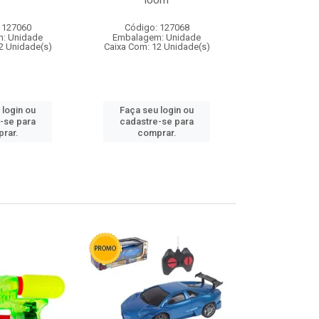
loom
 127060
Código: 127068
Código:
: Unidade
Embalagem: Unidade
Embalagem
2 Unidade(s)
Caixa Com: 12 Unidade(s)
Caixa Com: 1
 login ou
Faça seu login ou
Faça seu 
-se para
cadastre-se para
cadastre
rar.
comprar.
comp