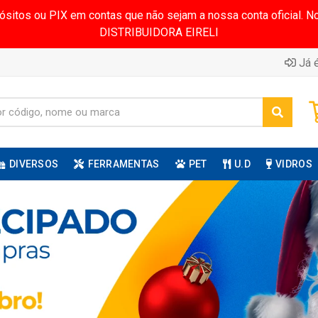
pósitos ou PIX em contas que não sejam a nossa conta oficial.
DISTRIBUIDORA EIRELI
Já é
DIVERSOS
FERRAMENTAS
PET
U.D
VIDROS