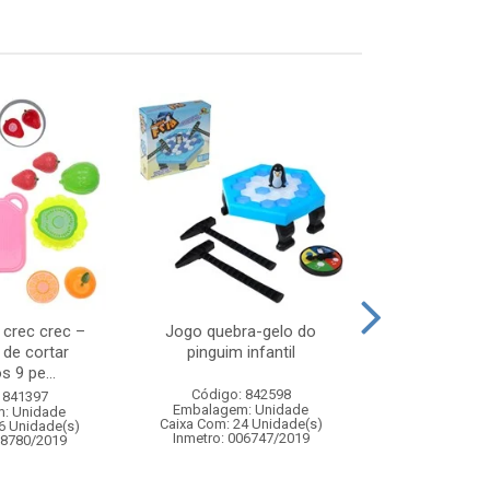
s crec crec –
Jogo quebra-gelo do
Water balloon
 de cortar
pinguim infantil
s 9 pe...
Código: 842598
Código:
 841397
Embalagem: Unidade
Embalagem
: Unidade
Caixa Com: 24 Unidade(s)
Caixa Com: 7
6 Unidade(s)
Inmetro: 006747/2019
Inmetro: 0
08780/2019