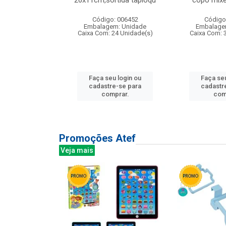
irios
26x11cm,sortida tapioqu
copo mixe
: 135177
Código: 006452
Código
m: Unidade
Embalagem: Unidade
Embalage
12 Unidade(s)
Caixa Com: 24 Unidade(s)
Caixa Com: 
u login ou
Faça seu login ou
Faça seu
e-se para
cadastre-se para
cadastr
prar.
comprar.
com
Promoções Atef
Veja mais