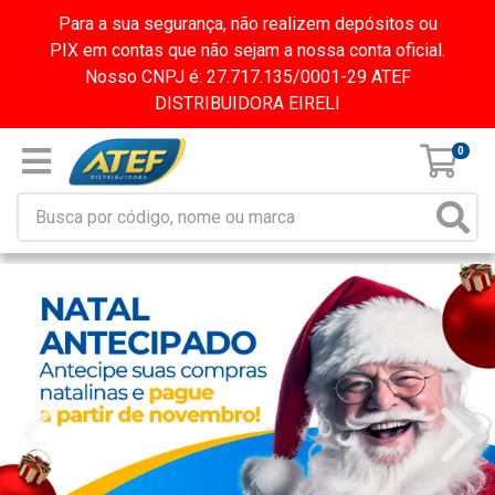
Para a sua segurança, não realizem depósitos ou
PIX em contas que não sejam a nossa conta oficial.
Nosso CNPJ é: 27.717.135/0001-29 ATEF
DISTRIBUIDORA EIRELI
0