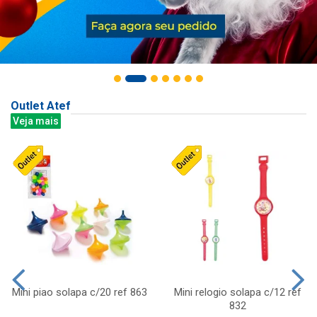
Outlet Atef
Veja mais
Mini piao solapa c/20 ref 863
Mini relogio solapa c/12 ref
832