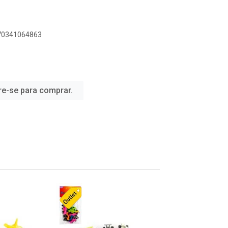
070341064863
re-se para comprar.