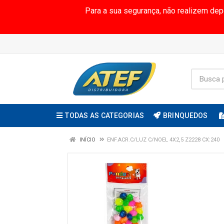
Para a sua segurança, não realizem de
TODAS AS CATEGORIAS
BRINQUEDOS
INÍCIO
ENF.ACR.C/LUZ C/NOEL 4X2,5 Z2228 CX:240