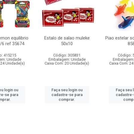
mon equilibrio
Estalo de salao muleke
Piao estelar s
c/6 ref 35674
50x10
85
o: 415215
Código: 305831
Código: 
em: Unidade
Embalagem: Unidade
Embalagem:
 24 Unidade(s)
Caixa Com: 20 Unidade(s)
Caixa Com: 24
u login ou
Faça seu login ou
Faça seu 
re-se para
cadastre-se para
cadastre-
mprar.
comprar.
compr