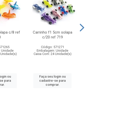
olapa c/8 ref
Carrinho f1 5cm solapa
Mini moto 6cm s
8
c/20 ref 719
ref 726
571265
Código: 571271
Código: 571
 Unidade
Embalagem: Unidade
Embalagem: U
 Unidade(s)
Caixa Com: 24 Unidade(s)
Caixa Com: 24 Un
login ou
Faça seu login ou
Faça seu log
se para
cadastre-se para
cadastre-se 
ar.
comprar.
comprar