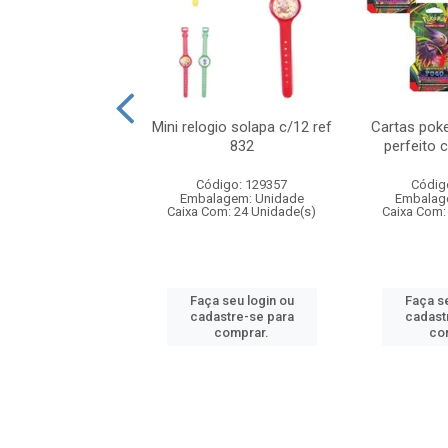
o 6cm solapa c/8
Mini relogio solapa c/12 ref
Cartas poke
ref 726
832
perfeito 
digo: 571272
Código: 129357
Códig
agem: Unidade
Embalagem: Unidade
Embalag
om: 24 Unidade(s)
Caixa Com: 24 Unidade(s)
Caixa Com:
 seu login ou
Faça seu login ou
Faça se
astre-se para
cadastre-se para
cadast
comprar.
comprar.
co