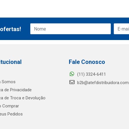
ofertas!
itucional
Fale Conosco
(11) 3324-6411
 Somos
b2b@atefdistribuidora.com
ica de Privacidade
ica de Troca e Devolução
 Comprar
us Pedidos