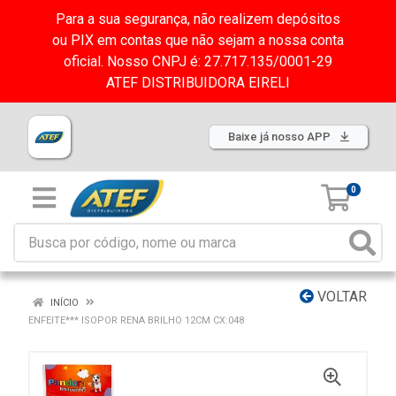
Para a sua segurança, não realizem depósitos
ou PIX em contas que não sejam a nossa conta
oficial. Nosso CNPJ é: 27.717.135/0001-29
ATEF DISTRIBUIDORA EIRELI
Baixe já nosso APP
0
VOLTAR
INÍCIO
ENFEITE*** ISOPOR RENA BRILHO 12CM CX:048