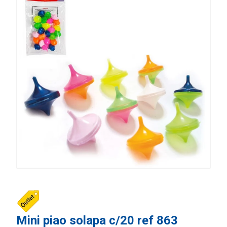
Mini piao solapa c/20 ref 863